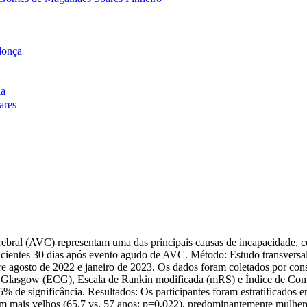
rebral (AVC) representam uma das principais causas de incapacidade, 
pacientes 30 dias após evento agudo de AVC. Método: Estudo transversa
re agosto de 2022 e janeiro de 2023. Os dados foram coletados por consul
 de Glasgow (ECG), Escala de Rankin modificada (mRS) e Índice de Como
de significância. Resultados: Os participantes foram estratificados 
 mais velhos (65,7 vs. 57 anos; p=0,022), predominantemente mulheres