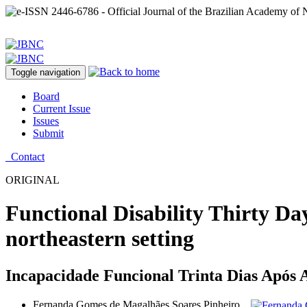
Toggle navigation
Board
Current Issue
Issues
Submit
Contact
ORIGINAL
Functional Disability Thirty Day
northeastern setting
Incapacidade Funcional Trinta Dias Após A
Fernanda Gomes de Magalhães Soares Pinheiro