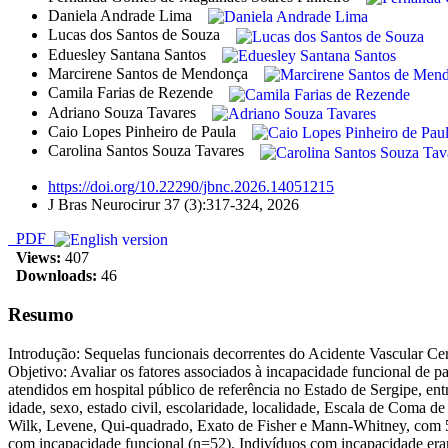
Daniela Andrade Lima
Lucas dos Santos de Souza
Eduesley Santana Santos
Marcirene Santos de Mendonça
Camila Farias de Rezende
Adriano Souza Tavares
Caio Lopes Pinheiro de Paula
Carolina Santos Souza Tavares
https://doi.org/10.22290/jbnc.2026.14051215
J Bras Neurocirur 37 (3):317-324, 2026
PDF
Views:
407
Downloads:
46
Resumo
Introdução: Sequelas funcionais decorrentes do Acidente Vascular Ce
Objetivo: Avaliar os fatores associados à incapacidade funcional de 
atendidos em hospital público de referência no Estado de Sergipe, ent
idade, sexo, estado civil, escolaridade, localidade, Escala de Coma
Wilk, Levene, Qui-quadrado, Exato de Fisher e Mann-Whitney, com 5% 
com incapacidade funcional (n=52). Indivíduos com incapacidade eram