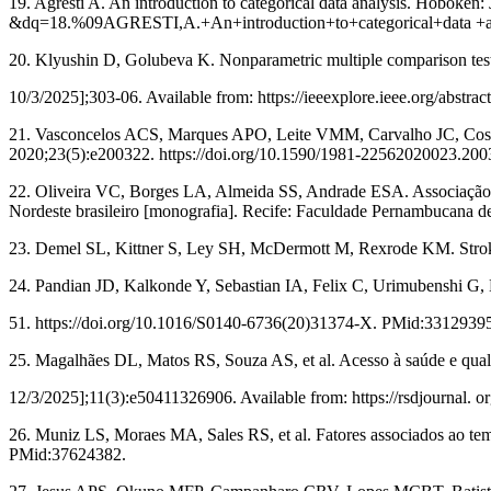
19. Agresti A. An introduction to categorical data analysis. Ho
&dq=18.%09AGRESTI,A.+An+introduction+to+categorical+data +a
20. Klyushin D, Golubeva K. Nonparametric multiple comparison test 
10/3/2025];303-06. Available from: https://ieeexplore.ieee.org/abstr
21. Vasconcelos ACS, Marques APO, Leite VMM, Carvalho JC, Costa ML
2020;23(5):e200322. https://doi.org/10.1590/1981-22562020023.200
22. Oliveira VC, Borges LA, Almeida SS, Andrade ESA. Associação en
Nordeste brasileiro [monografia]. Recife: Faculdade Pernambucana de 
23. Demel SL, Kittner S, Ley SH, McDermott M, Rexrode KM. Strok
24. Pandian JD, Kalkonde Y, Sebastian IA, Felix C, Urimubenshi G, 
51. https://doi.org/10.1016/S0140-6736(20)31374-X. PMid:3312939
25. Magalhães DL, Matos RS, Souza AS, et al. Acesso à saúde e quali
12/3/2025];11(3):e50411326906. Available from: https://rsdjournal. o
26. Muniz LS, Moraes MA, Sales RS, et al. Fatores associados ao te
PMid:37624382.