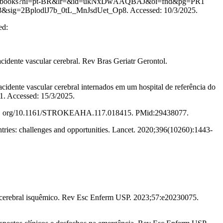
gle.com. br/books?hl=pt-BR&lr=&id=ukNxDwAAQBAJ&oi=fnd&pg=PR1
3&sig=2BplodlJ7b_0tL_MnJsdUet_Op8. Accessed: 10/3/2025.
sed:
dente vascular cerebral. Rev Bras Geriatr Gerontol.
dente vascular cerebral internados em um hospital de referência do
81. Accessed: 15/3/2025.
//doi. org/10.1161/STROKEAHA.117.018415. PMid:29438077.
ries: challenges and opportunities. Lancet. 2020;396(10260):1443-
ar cerebral isquêmico. Rev Esc Enferm USP. 2023;57:e20230075.