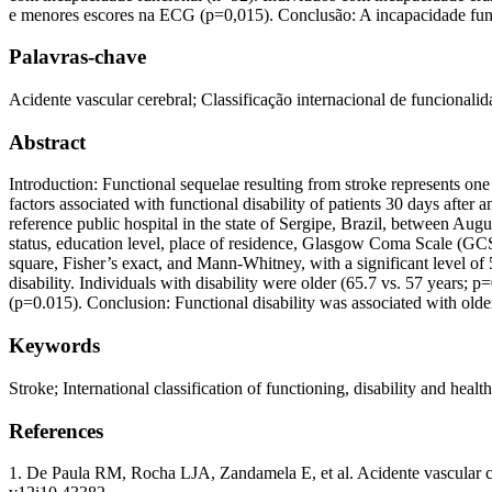
e menores escores na ECG (p=0,015). Conclusão: A incapacidade funci
Palavras-chave
Acidente vascular cerebral; Classificação internacional de funcionali
Abstract
Introduction: Functional sequelae resulting from stroke represents one
factors associated with functional disability of patients 30 days after 
reference public hospital in the state of Sergipe, Brazil, between Au
status, education level, place of residence, Glasgow Coma Scale (GC
square, Fisher’s exact, and Mann-Whitney, with a significant level of 
disability. Individuals with disability were older (65.7 vs. 57 years
(p=0.015). Conclusion: Functional disability was associated with olde
Keywords
Stroke; International classification of functioning, disability and heal
References
1. De Paula RM, Rocha LJA, Zandamela E, et al. Acidente vascular ce