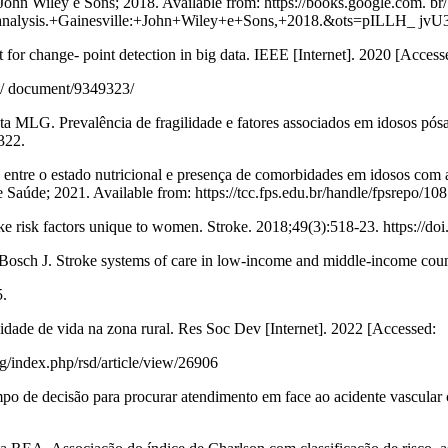
boken: John Wiley e Sons; 2018. Available from: https://books.goo
nalysis.+Gainesville:+John+Wiley+e+Sons,+2018.&ots=pILLH_ jvU
for change- point detection in big data. IEEE [Internet]. 2020 [Acces
act/ document/9349323/
G. Prevalência de fragilidade e fatores associados em idosos pósaci
322.
tre o estado nutricional e presença de comorbidades em idosos com aci
Saúde; 2021. Available from: https://tcc.fps.edu.br/handle/fpsrepo/10
e risk factors unique to women. Stroke. 2018;49(3):518-23. https:
Bosch J. Stroke systems of care in low-income and middle-income count
5.
dade de vida na zona rural. Res Soc Dev [Internet]. 2022 [Accessed:
rg/index.php/rsd/article/view/26906
mpo de decisão para procurar atendimento em face ao acidente vascul