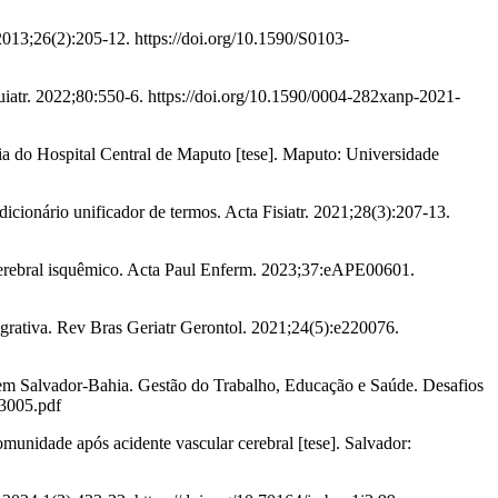
2013;26(2):205-12. https://doi.org/10.1590/S0103-
uiatr. 2022;80:550-6. https://doi.org/10.1590/0004-282xanp-2021-
pia do Hospital Central de Maputo [tese]. Maputo: Universidade
cionário unificador de termos. Acta Fisiatr. 2021;28(3):207-13.
cerebral isquêmico. Acta Paul Enferm. 2023;37:eAPE00601.
grativa. Rev Bras Geriatr Gerontol. 2021;24(5):e220076.
o em Salvador-Bahia. Gestão do Trabalho, Educação e Saúde. Desafios
03005.pdf
omunidade após acidente vascular cerebral [tese]. Salvador: