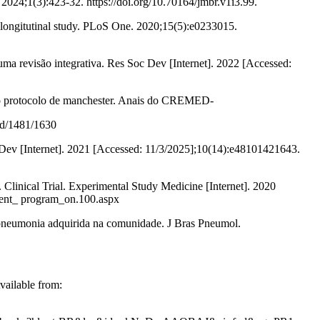
2024;1(3):423-32. https://doi.org/10.70164/jmbr.v1i3.99.
: A longitutinal study. PLoS One. 2020;15(5):e0233015.
uma revisão integrativa. Res Soc Dev [Internet]. 2022 [Accessed:
e ao protocolo de manchester. Anais do CREMED-
oad/1481/1630
c Dev [Internet]. 2021 [Accessed: 11/3/2025];10(14):e48101421643.
Clinical Trial. Experimental Study Medicine [Internet]. 2020
ement_ program_on.100.aspx
 pneumonia adquirida na comunidade. J Bras Pneumol.
vailable from: