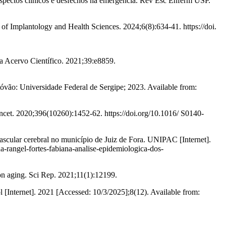
pectos clínicos e desfechos na emergência. Rev Esc Enferm USP.
l of Implantology and Health Sciences. 2024;6(8):634-41. https://doi.
a Acervo Científico. 2021;39:e8859.
tóvão: Universidade Federal de Sergipe; 2023. Available from:
ancet. 2020;396(10260):1452-62. https://doi.org/10.1016/ S0140-
ascular cerebral no município de Juiz de Fora. UNIPAC [Internet].
a-rangel-fortes-fabiana-analise-epidemiologica-dos-
 on aging. Sci Rep. 2021;11(1):12199.
ol [Internet]. 2021 [Accessed: 10/3/2025];8(12). Available from: