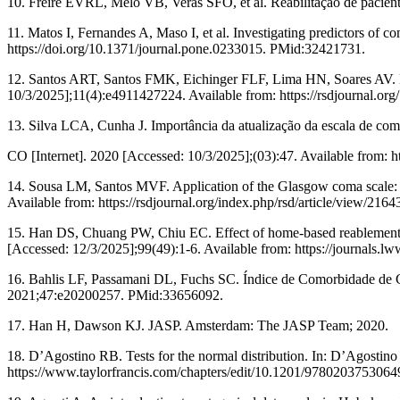
10. Freire EVRL, Melo VB, Verás SFO, et al. Reabilitação de paciente
11. Matos I, Fernandes A, Maso I, et al. Investigating predictors of co
https://doi.org/10.1371/journal.pone.0233015. PMid:32421731.
12. Santos ART, Santos FMK, Eichinger FLF, Lima HN, Soares AV. Barre
10/3/2025];11(4):e4911427224. Available from: https://rsdjournal.org/
13. Silva LCA, Cunha J. Importância da atualização da escala de co
CO [Internet]. 2020 [Accessed: 10/3/2025];(03):47. Available from:
14. Sousa LM, Santos MVF. Application of the Glasgow coma scale: a 
Available from: https://rsdjournal.org/index.php/rsd/article/view/2164
15. Han DS, Chuang PW, Chiu EC. Effect of home-based reablement prog
[Accessed: 12/3/2025];99(49):1-6. Available from: https://journals
16. Bahlis LF, Passamani DL, Fuchs SC. Índice de Comorbidade de Ch
2021;47:e20200257. PMid:33656092.
17. Han H, Dawson KJ. JASP. Amsterdam: The JASP Team; 2020.
18. D’Agostino RB. Tests for the normal distribution. In: D’Agostino
https://www.taylorfrancis.com/chapters/edit/10.1201/97802037530649/