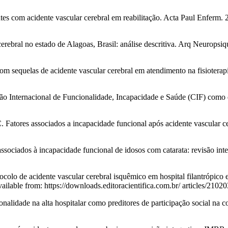
es com acidente vascular cerebral em reabilitação. Acta Paul Enferm. 
rebral no estado de Alagoas, Brasil: análise descritiva. Arq Neuropsiq
com sequelas de acidente vascular cerebral em atendimento na fisiotera
 Internacional de Funcionalidade, Incapacidade e Saúde (CIF) como di
 Fatores associados a incapacidade funcional após acidente vascular 
ciados à incapacidade funcional de idosos com catarata: revisão inte
colo de acidente vascular cerebral isquêmico em hospital filantrópic
ilable from: https://downloads.editoracientifica.com.br/ articles/2102
onalidade na alta hospitalar como preditores de participação social na c