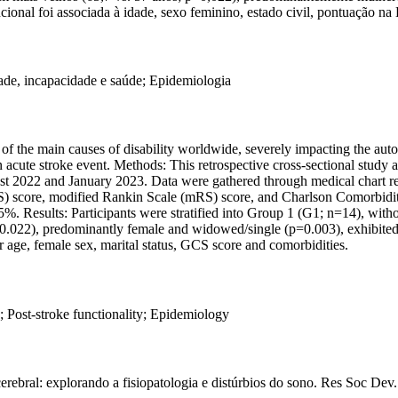
onal foi associada à idade, sexo feminino, estado civil, pontuação n
dade, incapacidade e saúde; Epidemiologia
 of the main causes of disability worldwide, severely impacting the auto
an acute stroke event. Methods: This retrospective cross-sectional study 
gust 2022 and January 2023. Data were gathered through medical chart re
S) score, modified Rankin Scale (mRS) score, and Charlson Comorbidity 
5%. Results: Participants were stratified into Group 1 (G1; n=14), with
; p=0.022), predominantly female and widowed/single (p=0.003), exhibit
r age, female sex, marital status, GCS score and comorbidities.
th; Post-stroke functionality; Epidemiology
rebral: explorando a fisiopatologia e distúrbios do sono. Res Soc Dev