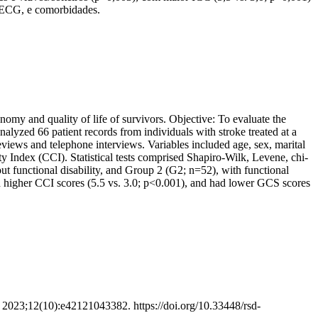
a ECG, e comorbidades.
nomy and quality of life of survivors. Objective: To evaluate the
analyzed 66 patient records from individuals with stroke treated at a
views and telephone interviews. Variables included age, sex, marital
Index (CCI). Statistical tests comprised Shapiro-Wilk, Levene, chi-
out functional disability, and Group 2 (G2; n=52), with functional
ed higher CCI scores (5.5 vs. 3.0; p<0.001), and had lower GCS scores
. 2023;12(10):e42121043382. https://doi.org/10.33448/rsd-