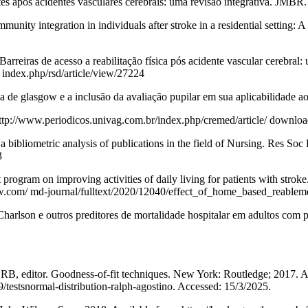
s após acidentes vasculares cerebrais: uma revisão integrativa. JMBR. 
mmunity integration in individuals after stroke in a residential setting
iras de acesso a reabilitação física pós acidente vascular cerebral: 
 index.php/rsd/article/view/27224
ma de glasgow e a inclusão da avaliação pupilar em sua aplicabilidad
 http://www.periodicos.univag.com.br/index.php/cremed/article/ downl
bibliometric analysis of publications in the field of Nursing. Res So
3
ram on improving activities of daily living for patients with stroke. 
.lww.com/ md-journal/fulltext/2020/12040/effect_of_home_based_reabl
arlson e outros preditores de mortalidade hospitalar em adultos com
 RB, editor. Goodness-of-fit techniques. New York: Routledge; 2017. A
testsnormal-distribution-ralph-agostino. Accessed: 15/3/2025.