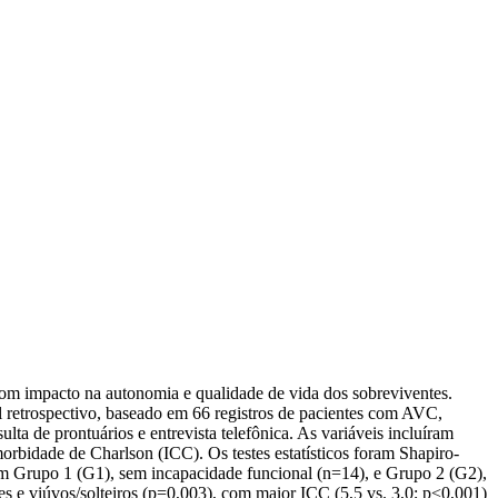
com impacto na autonomia e qualidade de vida dos sobreviventes.
l retrospectivo, baseado em 66 registros de pacientes com AVC,
ta de prontuários e entrevista telefônica. As variáveis incluíram
rbidade de Charlson (ICC). Os testes estatísticos foram Shapiro-
em Grupo 1 (G1), sem incapacidade funcional (n=14), e Grupo 2 (G2),
 e viúvos/solteiros (p=0,003), com maior ICC (5,5 vs. 3,0; p<0,001)