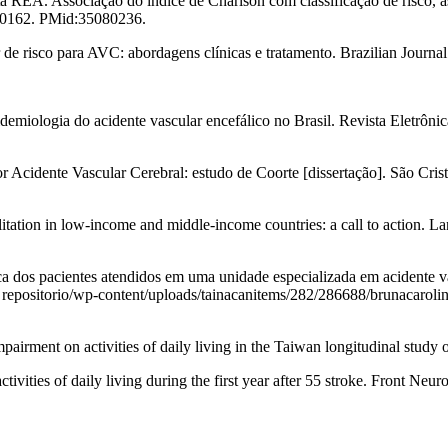
A. Associação do índice de Charlson com classificação de risco, as
0-0162. PMid:35080236.
r de risco para AVC: abordagens clínicas e tratamento. Brazilian Journa
miologia do acidente vascular encefálico no Brasil. Revista Eletrônic
r Acidente Vascular Cerebral: estudo de Coorte [dissertação]. São Cris
tation in low-income and middle-income countries: a call to action. L
ca dos pacientes atendidos em uma unidade especializada em acidente v
r/ repositorio/wp-content/uploads/tainacanitems/282/286688/brunacarolin
pairment on activities of daily living in the Taiwan longitudinal study
ities of daily living during the first year after 55 stroke. Front Neur