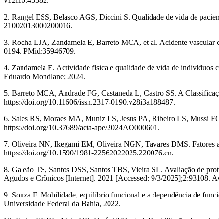
v12i10.43382.
2. Rangel ESS, Belasco AGS, Diccini S. Qualidade de vida de pacient
21002013000200016.
3. Rocha LJA, Zandamela E, Barreto MCA, et al. Acidente vascular ce
0194. PMid:35946709.
4. Zandamela E. Actividade física e qualidade de vida de indivíduos 
Eduardo Mondlane; 2024.
5. Barreto MCA, Andrade FG, Castaneda L, Castro SS. A Classificação
https://doi.org/10.11606/issn.2317-0190.v28i3a188487.
6. Sales RS, Moraes MA, Muniz LS, Jesus PA, Ribeiro LS, Mussi FC.
https://doi.org/10.37689/acta-ape/2024AO000601.
7. Oliveira NN, Ikegami EM, Oliveira NGN, Tavares DMS. Fatores asso
https://doi.org/10.1590/1981-22562022025.220076.en.
8. Galeão TS, Santos DSS, Santos TBS, Vieira SL. Avaliação de proto
Agudos e Crônicos [Internet]. 2021 [Accessed: 9/3/2025];2:93108. Ava
9. Souza F. Mobilidade, equilíbrio funcional e a dependência de funci
Universidade Federal da Bahia, 2022.