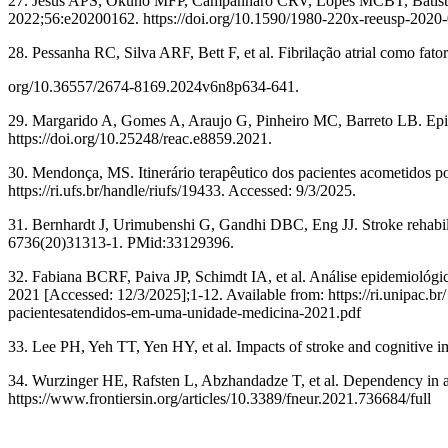
27. Jesus APS, Okuno MFP, Campanharo CRV, Lopes MCBT, Batista RE
2022;56:e20200162. https://doi.org/10.1590/1980-220x-reeusp-202
28. Pessanha RC, Silva ARF, Bett F, et al. Fibrilação atrial como fato
org/10.36557/2674-8169.2024v6n8p634-641.
29. Margarido A, Gomes A, Araujo G, Pinheiro MC, Barreto LB. Epide
https://doi.org/10.25248/reac.e8859.2021.
30. Mendonça, MS. Itinerário terapêutico dos pacientes acometidos po
https://ri.ufs.br/handle/riufs/19433. Accessed: 9/3/2025.
31. Bernhardt J, Urimubenshi G, Gandhi DBC, Eng JJ. Stroke rehabili
6736(20)31313-1. PMid:33129396.
32. Fabiana BCRF, Paiva JP, Schimdt IA, et al. Análise epidemiológi
2021 [Accessed: 12/3/2025];1-12. Available from: https://ri.unipac.b
pacientesatendidos-em-uma-unidade-medicina-2021.pdf
33. Lee PH, Yeh TT, Yen HY, et al. Impacts of stroke and cognitive im
34. Wurzinger HE, Rafsten L, Abzhandadze T, et al. Dependency in activ
https://www.frontiersin.org/articles/10.3389/fneur.2021.736684/full