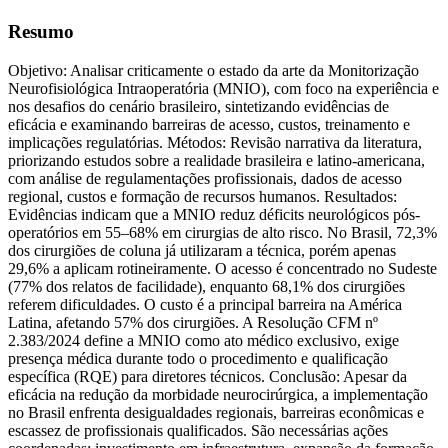
Resumo
Objetivo: Analisar criticamente o estado da arte da Monitorização
Neurofisiológica Intraoperatória (MNIO), com foco na experiência e
nos desafios do cenário brasileiro, sintetizando evidências de
eficácia e examinando barreiras de acesso, custos, treinamento e
implicações regulatórias. Métodos: Revisão narrativa da literatura,
priorizando estudos sobre a realidade brasileira e latino-americana,
com análise de regulamentações profissionais, dados de acesso
regional, custos e formação de recursos humanos. Resultados:
Evidências indicam que a MNIO reduz déficits neurológicos pós-
operatórios em 55–68% em cirurgias de alto risco. No Brasil, 72,3%
dos cirurgiões de coluna já utilizaram a técnica, porém apenas
29,6% a aplicam rotineiramente. O acesso é concentrado no Sudeste
(77% dos relatos de facilidade), enquanto 68,1% dos cirurgiões
referem dificuldades. O custo é a principal barreira na América
Latina, afetando 57% dos cirurgiões. A Resolução CFM nº
2.383/2024 define a MNIO como ato médico exclusivo, exige
presença médica durante todo o procedimento e qualificação
específica (RQE) para diretores técnicos. Conclusão: Apesar da
eficácia na redução da morbidade neurocirúrgica, a implementação
no Brasil enfrenta desigualdades regionais, barreiras econômicas e
escassez de profissionais qualificados. São necessárias ações