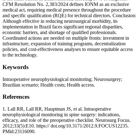
CFM Resolution No. 2,383/2024 defines IONM as an exclusive
medical act, requiring medical presence throughout the procedure
and specific qualification (RQE) for technical directors. Conclusion:
Although effective in reducing neurosurgical morbidity, its
implementation in Brazil faces significant regional disparities,
economic barriers, and shortage of qualified professionals.
Coordinated actions are needed on multiple fronts: investment in
infrastructure, expansion of training programs, decentralization
policies, and cost-effectiveness analyses to ensure equitable access
to the technology.
Keywords
Intraoperative neurophysiological monitoring; Neurosurgery;
Brazilian scenario; Health costs; Health access.
References
1. Lall RR, Lall RR, Hauptman JS, et al. Intraoperative
neurophysiological monitoring in spine surgery: indications,
efficacy, and role of the preoperative checklist. Neurosurg Focus.
2012;33(5):E10. https:// doi.org/10.3171/2012.9.FOCUS12235.
PMid:23116090.