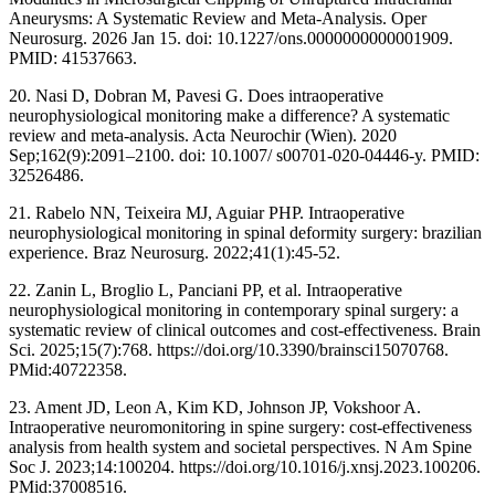
Aneurysms: A Systematic Review and Meta-Analysis. Oper
Neurosurg. 2026 Jan 15. doi: 10.1227/ons.0000000000001909.
PMID: 41537663.
20. Nasi D, Dobran M, Pavesi G. Does intraoperative
neurophysiological monitoring make a difference? A systematic
review and meta-analysis. Acta Neurochir (Wien). 2020
Sep;162(9):2091–2100. doi: 10.1007/ s00701-020-04446-y. PMID:
32526486.
21. Rabelo NN, Teixeira MJ, Aguiar PHP. Intraoperative
neurophysiological monitoring in spinal deformity surgery: brazilian
experience. Braz Neurosurg. 2022;41(1):45-52.
22. Zanin L, Broglio L, Panciani PP, et al. Intraoperative
neurophysiological monitoring in contemporary spinal surgery: a
systematic review of clinical outcomes and cost-effectiveness. Brain
Sci. 2025;15(7):768. https://doi.org/10.3390/brainsci15070768.
PMid:40722358.
23. Ament JD, Leon A, Kim KD, Johnson JP, Vokshoor A.
Intraoperative neuromonitoring in spine surgery: cost-effectiveness
analysis from health system and societal perspectives. N Am Spine
Soc J. 2023;14:100204. https://doi.org/10.1016/j.xnsj.2023.100206.
PMid:37008516.