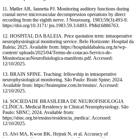
11. Møller AR, Jannetta PJ. Monitoring auditory functions during
cranial nerve microvascular decompression operations by direct
recording from the eighth nerve. J Neurosurg. 1983;59(3):493-9.
https://doi.org/10.3171/ jns.1983.59.3.0493. PMid:6886763.
12. HOSPITAL DA BALEIA. Price quotation term: intraoperative
neurophysiological monitoring service. Belo Horizonte: Hospital da
Baleia; 2025. Available from: https://hospitaldabaleia.org.br/wp-
content/ uploads/2025/04/Termo-de-cotacao-Servico-de-
MonitorizacaoNeurofisiologica-manifesto.pdf. Accessed:
12/10/2025.
13. BRAIN SPINE. Teaching: fellowship in intraoperative
neurophysiological monitoring. São Paulo: Brain Spine; 2024.
Available from: https://brainspine.com.br/ensino/. Accessed:
12/10/2025.
14. SOCIEDADE BRASILEIRA DE NEUROFISIOLOGIA
CLÍNICA. Medical Residency in Clinical Neurophysiology. São
Paulo: SBNC; 2024. Available from:
https://sbnc.org.br/ensino/residencia_medica/. Accessed:
12/10/2025.
15. Alvi MA, Kwon BK, Hejrati N, et al. Accuracy of