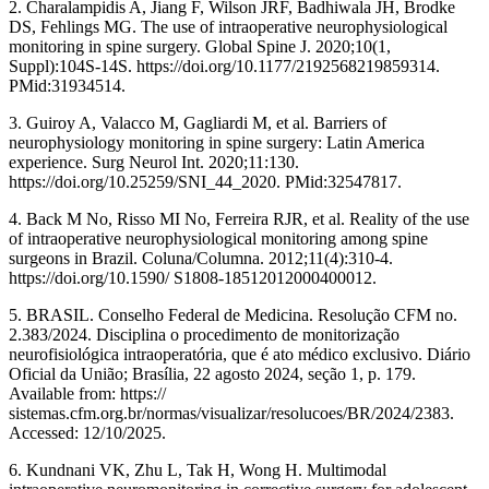
2. Charalampidis A, Jiang F, Wilson JRF, Badhiwala JH, Brodke
DS, Fehlings MG. The use of intraoperative neurophysiological
monitoring in spine surgery. Global Spine J. 2020;10(1,
Suppl):104S-14S. https://doi.org/10.1177/2192568219859314.
PMid:31934514.
3. Guiroy A, Valacco M, Gagliardi M, et al. Barriers of
neurophysiology monitoring in spine surgery: Latin America
experience. Surg Neurol Int. 2020;11:130.
https://doi.org/10.25259/SNI_44_2020. PMid:32547817.
4. Back M No, Risso MI No, Ferreira RJR, et al. Reality of the use
of intraoperative neurophysiological monitoring among spine
surgeons in Brazil. Coluna/Columna. 2012;11(4):310-4.
https://doi.org/10.1590/ S1808-18512012000400012.
5. BRASIL. Conselho Federal de Medicina. Resolução CFM no.
2.383/2024. Disciplina o procedimento de monitorização
neurofisiológica intraoperatória, que é ato médico exclusivo. Diário
Oficial da União; Brasília, 22 agosto 2024, seção 1, p. 179.
Available from: https://
sistemas.cfm.org.br/normas/visualizar/resolucoes/BR/2024/2383.
Accessed: 12/10/2025.
6. Kundnani VK, Zhu L, Tak H, Wong H. Multimodal