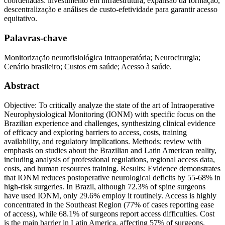
coordenadas: investimento em infraestrutura, expansão da formação,
descentralização e análises de custo-efetividade para garantir acesso
equitativo.
Palavras-chave
Monitorização neurofisiológica intraoperatória; Neurocirurgia;
Cenário brasileiro; Custos em saúde; Acesso à saúde.
Abstract
Objective: To critically analyze the state of the art of Intraoperative
Neurophysiological Monitoring (IONM) with specific focus on the
Brazilian experience and challenges, synthesizing clinical evidence
of efficacy and exploring barriers to access, costs, training
availability, and regulatory implications. Methods: review with
emphasis on studies about the Brazilian and Latin American reality,
including analysis of professional regulations, regional access data,
costs, and human resources training. Results: Evidence demonstrates
that IONM reduces postoperative neurological deficits by 55-68% in
high-risk surgeries. In Brazil, although 72.3% of spine surgeons
have used IONM, only 29.6% employ it routinely. Access is highly
concentrated in the Southeast Region (77% of cases reporting ease
of access), while 68.1% of surgeons report access difficulties. Cost
is the main barrier in Latin America, affecting 57% of surgeons.