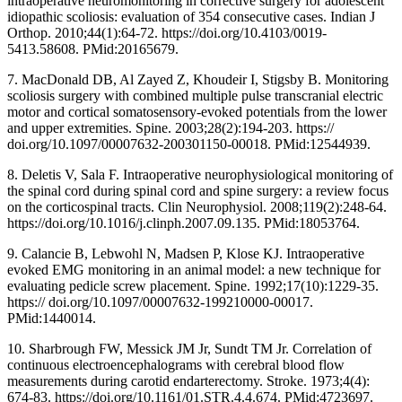
intraoperative neuromonitoring in corrective surgery for adolescent
idiopathic scoliosis: evaluation of 354 consecutive cases. Indian J
Orthop. 2010;44(1):64-72. https://doi.org/10.4103/0019-
5413.58608. PMid:20165679.
7. MacDonald DB, Al Zayed Z, Khoudeir I, Stigsby B. Monitoring
scoliosis surgery with combined multiple pulse transcranial electric
motor and cortical somatosensory-evoked potentials from the lower
and upper extremities. Spine. 2003;28(2):194-203. https://
doi.org/10.1097/00007632-200301150-00018. PMid:12544939.
8. Deletis V, Sala F. Intraoperative neurophysiological monitoring of
the spinal cord during spinal cord and spine surgery: a review focus
on the corticospinal tracts. Clin Neurophysiol. 2008;119(2):248-64.
https://doi.org/10.1016/j.clinph.2007.09.135. PMid:18053764.
9. Calancie B, Lebwohl N, Madsen P, Klose KJ. Intraoperative
evoked EMG monitoring in an animal model: a new technique for
evaluating pedicle screw placement. Spine. 1992;17(10):1229-35.
https:// doi.org/10.1097/00007632-199210000-00017.
PMid:1440014.
10. Sharbrough FW, Messick JM Jr, Sundt TM Jr. Correlation of
continuous electroencephalograms with cerebral blood flow
measurements during carotid endarterectomy. Stroke. 1973;4(4):
674-83. https://doi.org/10.1161/01.STR.4.4.674. PMid:4723697.