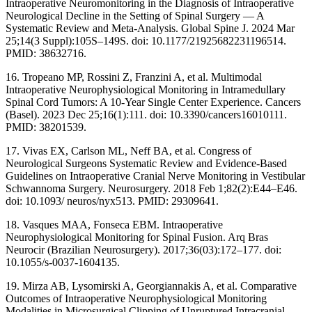
Intraoperative Neuromonitoring in the Diagnosis of Intraoperative
Neurological Decline in the Setting of Spinal Surgery — A
Systematic Review and Meta-Analysis. Global Spine J. 2024 Mar
25;14(3 Suppl):105S–149S. doi: 10.1177/21925682231196514.
PMID: 38632716.
16. Tropeano MP, Rossini Z, Franzini A, et al. Multimodal
Intraoperative Neurophysiological Monitoring in Intramedullary
Spinal Cord Tumors: A 10-Year Single Center Experience. Cancers
(Basel). 2023 Dec 25;16(1):111. doi: 10.3390/cancers16010111.
PMID: 38201539.
17. Vivas EX, Carlson ML, Neff BA, et al. Congress of
Neurological Surgeons Systematic Review and Evidence-Based
Guidelines on Intraoperative Cranial Nerve Monitoring in Vestibular
Schwannoma Surgery. Neurosurgery. 2018 Feb 1;82(2):E44–E46.
doi: 10.1093/ neuros/nyx513. PMID: 29309641.
18. Vasques MAA, Fonseca EBM. Intraoperative
Neurophysiological Monitoring for Spinal Fusion. Arq Bras
Neurocir (Brazilian Neurosurgery). 2017;36(03):172–177. doi:
10.1055/s-0037-1604135.
19. Mirza AB, Lysomirski A, Georgiannakis A, et al. Comparative
Outcomes of Intraoperative Neurophysiological Monitoring
Modalities in Microsurgical Clipping of Unruptured Intracranial